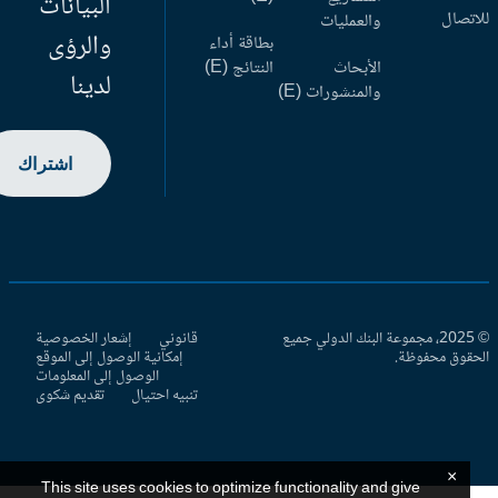
البيانات
اتصال
والعمليات
والرؤى
بطاقة أداء
الأبحاث
النتائج (E)
لدينا
والمنشورات (E)
اشتراك
© 2025، مجموعة البنك الدولي جميع
قانوني
إشعار الخصوصية
حقوق محفوظة.
إمكانية الوصول إلى الموقع
الوصول إلى المعلومات
تنبيه احتيال
تقديم شكوى
×
This site uses cookies to optimize functionality and give