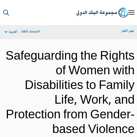
S
Ma
م الفقر
الصفحة باللغة:
العربية
Navigat
Safeguarding the Right
of Women wit
Disabilities to Famil
Life, Work, an
Protection from Gender
based Violenc