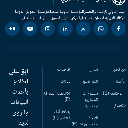
بنك الدولي للإنشاء والتعمير
المؤسسة الدولية للتنمية
مؤسسة التمويل الدولية
وكالة الدولية لضمان الاستثمار
المركز الدولي لتسوية منازعات الاستثمار
 نحن
بلدان
الأحداث
ابق على
اطلاع
أخبار
المواضيع
بيانات
بأحدث
وظائف (E)
منشورات
أكاديمية المعرفة
المشاريع
(E)
البيانات
اتصال
والعمليات
والرؤى
بطاقة أداء
الأبحاث
النتائج (E)
لدينا
والمنشورات (E)