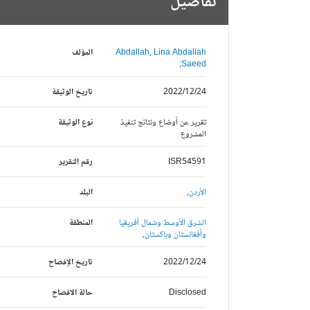
تفاصيل
Abdallah, Lina Abdallah
المؤلف
Saeed;
2022/12/24
تاريخ الوثيقة
تقرير عن أوضاع ونتائج تنفيذ
نوع الوثيقة
المشروع
ISR54591
رقم التقرير
الأردن,
البلد
الشرق الأوسط وشمال أفريقيا
المنطقة
وأفغانستان وباكستان,
2022/12/24
تاريخ الإفصاح
Disclosed
حالة الافصاح