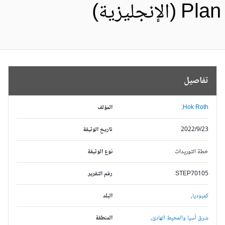
Pl (الإنجليزية)
تفاصيل
Hok Roth;
المؤلف
2022/9/23
تاريخ الوثيقة
خطة التوريدات
نوع الوثيقة
STEP70105
رقم التقرير
كمبوديا,
البلد
شرق آسيا والمحيط الهادئ,
المنطقة