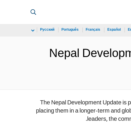
Русский
Português
Français
Español
E
Nepal Developme
The Nepal Development Update is pr
placing them in a longer-term and glo
leaders, the comm