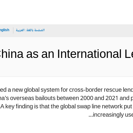
الصفحة باللغة:
العربية
nglish
China as an Internati (الإنجليزية
 a new global system for cross-border rescue lending
na’s overseas bailouts between 2000 and 2021 and p
. A key finding is that the global swap line network pu
increasingly use