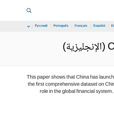
Русский
Português
Français
Español
E
)
This paper shows that China has launched
the first comprehensive dataset on Chi
role in the global financial system