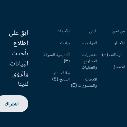
 نحن
بلدان
الأحداث
ابق على
اطلاع
أخبار
المواضيع
بيانات
بأحدث
وظائف (E)
منشورات
أكاديمية المعرفة
المشاريع
(E)
البيانات
اتصال
والعمليات
والرؤى
بطاقة أداء
الأبحاث
النتائج (E)
لدينا
والمنشورات (E)
اشتراك