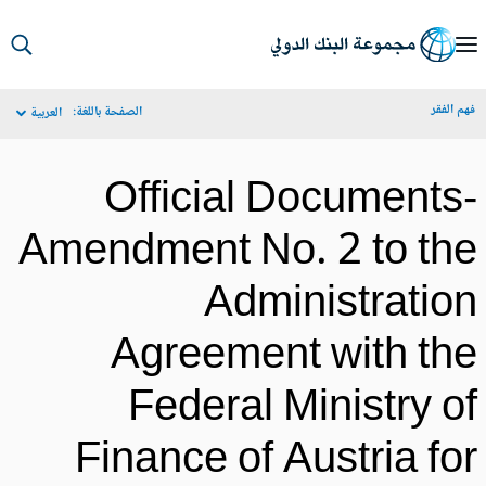
S
Ma
م الفقر
الصفحة باللغة:
العربية
Navigat
Official Documents
Amendment No. 2 to th
Administratio
Agreement with th
Federal Ministry o
Finance of Austria fo