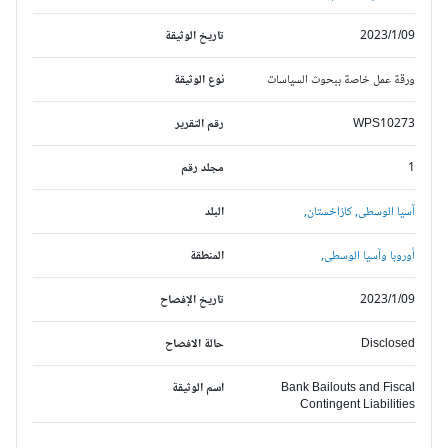
2023/1/09
تاريخ الوثيقة
ورقة عمل خاصة ببحوث السياسات
نوع الوثيقة
WPS10273
رقم التقرير
1
مجلد رقم
آسيا الوسطى,
كازاخستان,
البلد
أوروبا وآسيا الوسطى,
المنطقة
2023/1/09
تاريخ الإفصاح
Disclosed
حالة الافصاح
Bank Bailouts and Fiscal
اسم الوثيقة
Contingent Liabilities