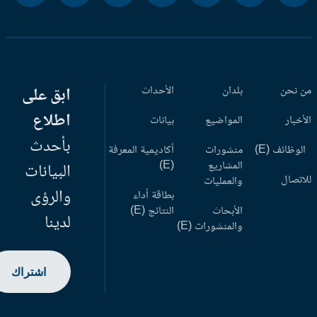
 نحن
بلدان
الأحداث
ابق على
اطلاع
أخبار
المواضيع
بيانات
بأحدث
وظائف (E)
منشورات
أكاديمية المعرفة
المشاريع
(E)
البيانات
اتصال
والعمليات
والرؤى
بطاقة أداء
الأبحاث
النتائج (E)
لدينا
والمنشورات (E)
اشتراك