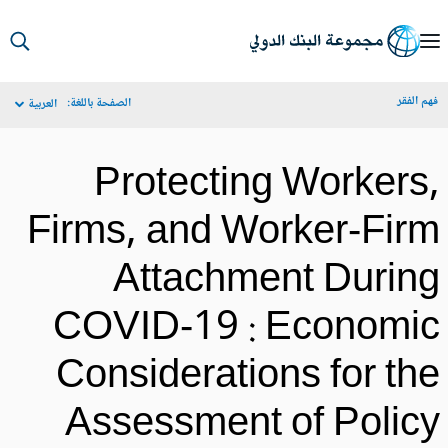
S
Ma
م الفقر
الصفحة باللغة:
العربية
Navigat
Protecting Workers
Firms, and Worker-Fir
Attachment Durin
COVID-19 : Economi
Considerations for th
Assessment of Polic