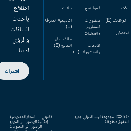
اطلاع
أخبار
المواضيع
بيانات
بأحدث
وظائف (E)
منشورات
أكاديمية المعرفة
المشاريع
(E)
البيانات
اتصال
والعمليات
والرؤى
بطاقة أداء
الأبحاث
النتائج (E)
لدينا
والمنشورات (E)
اشتراك
© 2025، مجموعة البنك الدولي جميع
قانوني
إشعار الخصوصية
حقوق محفوظة.
إمكانية الوصول إلى الموقع
الوصول إلى المعلومات