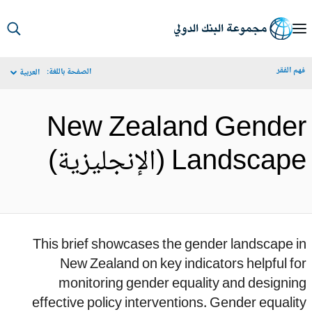
S
Ma
م الفقر
الصفحة باللغة:
العربية
Navigat
New Zealand Gende
Landsca (الإنجليزية)
This brief showcases the gender landscape 
New Zealand on key indicators helpful f
monitoring gender equality and designi
effective policy interventions. Gender equali