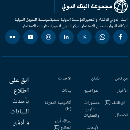
بنك الدولي للإنشاء والتعمير
المؤسسة الدولية للتنمية
مؤسسة التمويل الدولية
وكالة الدولية لضمان الاستثمار
المركز الدولي لتسوية منازعات الاستثمار
 نحن
بلدان
الأحداث
ابق على
اطلاع
أخبار
المواضيع
بيانات
بأحدث
وظائف (E)
منشورات
أكاديمية المعرفة
المشاريع
(E)
البيانات
اتصال
والعمليات
والرؤى
بطاقة أداء
الأبحاث
النتائج (E)