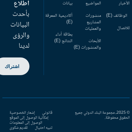
اطلاع
أخبار
المواضيع
بيانات
بأحدث
وظائف (E)
منشورات
أكاديمية المعرفة
المشاريع
(E)
البيانات
اتصال
والعمليات
والرؤى
بطاقة أداء
الأبحاث
النتائج (E)
لدينا
والمنشورات (E)
اشتراك
© 2025، مجموعة البنك الدولي جميع
قانوني
إشعار الخصوصية
حقوق محفوظة.
إمكانية الوصول إلى الموقع
الوصول إلى المعلومات
تنبيه احتيال
تقديم شكوى