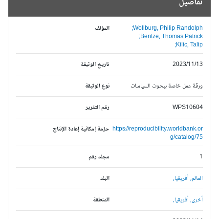
تفاصيل
Wollburg, Philip Randolph;
المؤلف
Bentze, Thomas Patrick;
Kilic, Talip;
2023/11/13
تاريخ الوثيقة
ورقة عمل خاصة ببحوث السياسات
نوع الوثيقة
WPS10604
رقم التقرير
https://reproducibility.worldbank.or
حزمة إمكانية إعادة الإنتاج
g/catalog/75
1
مجلد رقم
العالم,
أفريقيا,
البلد
أخرى,
أفريقيا,
المنطقة