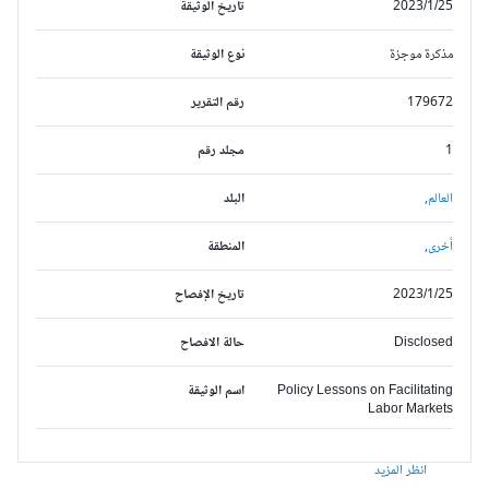
2023/1/25
تاريخ الوثيقة
مذكرة موجزة
نوع الوثيقة
179672
رقم التقرير
1
مجلد رقم
العالم,
البلد
أخرى,
المنطقة
2023/1/25
تاريخ الإفصاح
Disclosed
حالة الافصاح
Policy Lessons on Facilitating
اسم الوثيقة
Labor Markets
انظر المزيد