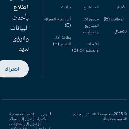
اطلاع
أخبار
المواضيع
بيانات
بأحدث
وظائف (E)
منشورات
أكاديمية المعرفة
المشاريع
(E)
البيانات
اتصال
والعمليات
والرؤى
بطاقة أداء
الأبحاث
النتائج (E)
لدينا
والمنشورات (E)
اشتراك
© 2025، مجموعة البنك الدولي جميع
قانوني
إشعار الخصوصية
حقوق محفوظة.
إمكانية الوصول إلى الموقع
الوصول إلى المعلومات