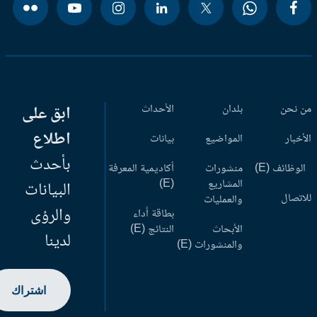
 نحن
بلدان
الأحداث
ابق على
اطلاع
أخبار
المواضيع
بيانات
بأحدث
وظائف (E)
منشورات
أكاديمية المعرفة
المشاريع
(E)
البيانات
اتصال
والعمليات
والرؤى
بطاقة أداء
الأبحاث
النتائج (E)
لدينا
والمنشورات (E)
اشتراك