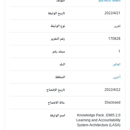
EdTech Team;
المؤلف
2022/4/21
تاريخ الوثيقة
تقرير
نوع الوثيقة
170828
رقم التقرير
1
مجلد رقم
العالم,
البلد
أخرى,
المنطقة
2022/4/22
تاريخ الإفصاح
Disclosed
حالة الافصاح
Knowledge Pack : EMIS 2.0
اسم الوثيقة
Learning and Accountability
System Architecture (LASA)