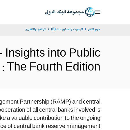
Skip
to
Main
فهم الفقر
البحوث والمطبوعات (E)
الوثائق والتقارير
Navigation
nsights into Public
ement : The Fourth Edition
nagement Partnership (RAMP) and central
eration of all central banks involved is
ake a valuable contribution to the ongoing
nce of central bank reserve management.