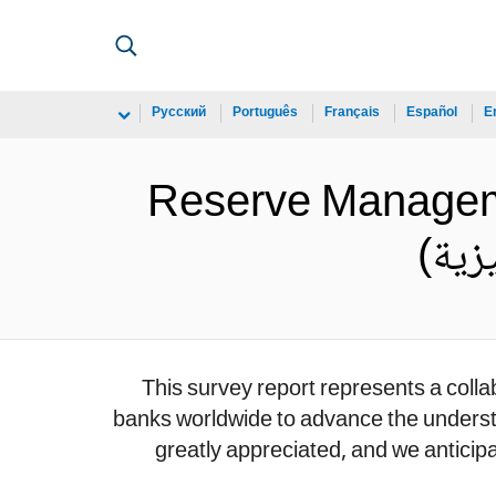
Русский
Português
Français
Español
E
Reserve Managemen
This survey report represents a col
banks worldwide to advance the understa
greatly appreciated, and we anticipa