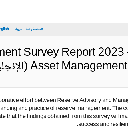
الصفحة باللغة:
العربية
nglish
t Survey Report 2023 - I
Asset Manag (الإنجليزية)
laborative effort between Reserve Advisory and Ma
nding and practice of reserve management. The coop
te that the findings obtained from this survey will m
success and resilie