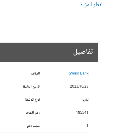
انظر المزيد
تفاصيل
World Bank;
المؤلف
2023/10/28
تاريخ الوثيقة
تقرير
نوع الوثيقة
185541
رقم التقرير
1
مجلد رقم