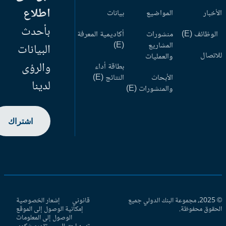
اطلاع
أخبار
المواضيع
بيانات
بأحدث
وظائف (E)
منشورات
أكاديمية المعرفة
المشاريع
(E)
البيانات
اتصال
والعمليات
والرؤى
بطاقة أداء
الأبحاث
النتائج (E)
لدينا
والمنشورات (E)
اشتراك
© 2025، مجموعة البنك الدولي جميع
قانوني
إشعار الخصوصية
حقوق محفوظة.
إمكانية الوصول إلى الموقع
الوصول إلى المعلومات