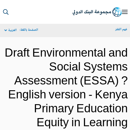
S
Ma
م الفقر
الصفحة باللغة:
العربية
Navigat
Draft Environmental an
Social System
Assessment (ESSA) 
English version - Keny
Primary Educatio
Equity in Learnin