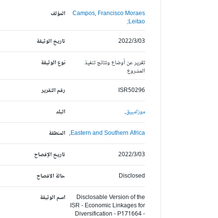
Campos, Francisco Moraes
المؤلف
Leitao;
2022/3/03
تاريخ الوثيقة
تقرير عن أوضاع ونتائج تنفيذ
نوع الوثيقة
المشروع
ISR50296
رقم التقرير
موزامبيق,
البلد
Eastern and Southern Africa,
المنطقة
2022/3/03
تاريخ الإفصاح
Disclosed
حالة الافصاح
Disclosable Version of the
اسم الوثيقة
ISR - Economic Linkages for
Diversification - P171664 -