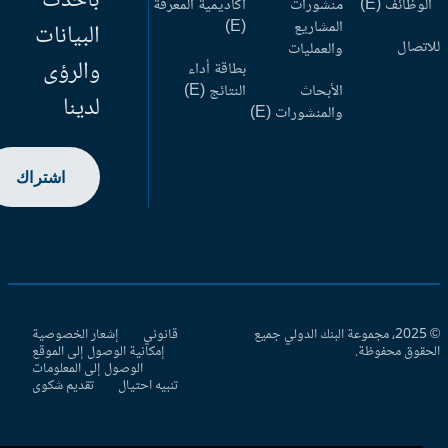
بأحدث
وظائف (E)
منشورات
أكاديمية المعرفة
المشاريع
(E)
البيانات
اتصال
والعمليات
والرؤى
بطاقة أداء
الأبحاث
النتائج (E)
لدينا
والمنشورات (E)
اشتراك
© 2025، مجموعة البنك الدولي جميع
قانوني
إشعار الخصوصية
حقوق محفوظة.
إمكانية الوصول إلى الموقع
الوصول إلى المعلومات
تنبيه احتيال
تقديم شكوى