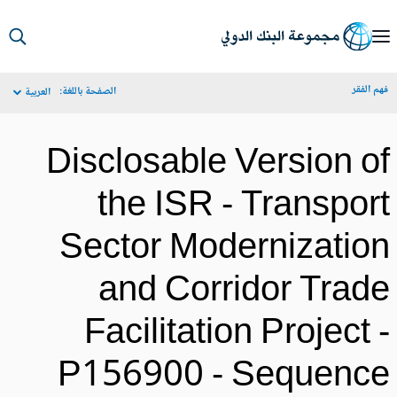
S
Ma
م الفقر
الصفحة باللغة:
العربية
Navigat
Disclosable Version o
the ISR - Transpor
Sector Modernizatio
and Corridor Trad
Facilitation Project 
P156900 - Sequenc