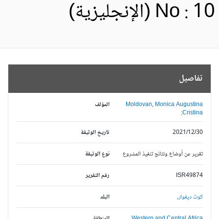
No :  (الإنجليزية)
تفاصيل
Moldovan, Monica Augustina
المؤلف
Cristina;
2021/12/30
تاريخ الوثيقة
تقرير عن أوضاع ونتائج تنفيذ المشروع
نوع الوثيقة
ISR49874
رقم التقرير
كوت ديفوار,
البلد
Western and Central Africa,
المنطقة