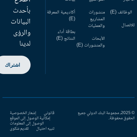
بأحدث
وظائف (E)
منشورات
أكاديمية المعرفة
المشاريع
(E)
البيانات
اتصال
والعمليات
والرؤى
بطاقة أداء
الأبحاث
النتائج (E)
لدينا
والمنشورات (E)
اشتراك
© 2025، مجموعة البنك الدولي جميع
قانوني
إشعار الخصوصية
حقوق محفوظة.
إمكانية الوصول إلى الموقع
الوصول إلى المعلومات
تنبيه احتيال
تقديم شكوى