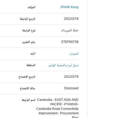
Phirith Kang;
المؤلف
2022/2/18
تاريخ الوثيقة
خطة التوريدات
نوع الوثيقة
STEP60758
رقم التقرير
كمبوديا,
البلد
شرق آسيا والمحيط الهادئ,
المنطقة
2022/2/18
تاريخ الإفصاح
Disclosed
حالة الافصاح
Cambodia - EAST ASIA AND
اسم الوثيقة
PACIFIC- P169930-
Cambodia Road Connectivity
Improvement - Procurement