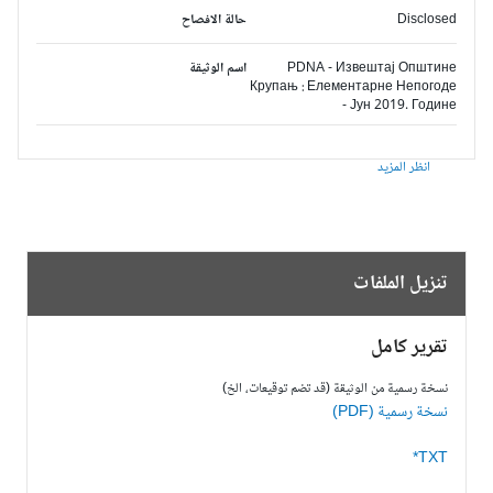
Disclosed
حالة الافصاح
PDNA - Извештај Општине
اسم الوثيقة
Крупањ : Елементарне Непогоде
- Јун 2019. Године
انظر المزيد
تنزيل الملفات
تقرير كامل
نسخة رسمية من الوثيقة (قد تضم توقيعات، الخ)
نسخة رسمية (PDF)
TXT*