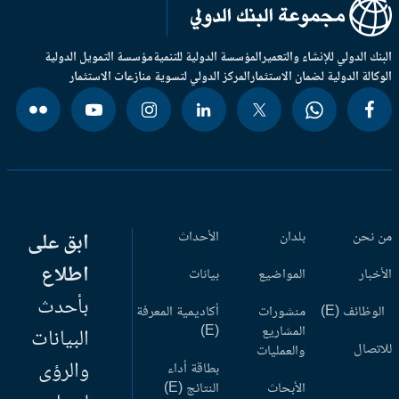
بنك الدولي للإنشاء والتعمير
المؤسسة الدولية للتنمية
مؤسسة التمويل الدولية
وكالة الدولية لضمان الاستثمار
المركز الدولي لتسوية منازعات الاستثمار
 نحن
بلدان
الأحداث
ابق على
اطلاع
أخبار
المواضيع
بيانات
بأحدث
وظائف (E)
منشورات
أكاديمية المعرفة
المشاريع
(E)
البيانات
اتصال
والعمليات
والرؤى
بطاقة أداء
الأبحاث
النتائج (E)