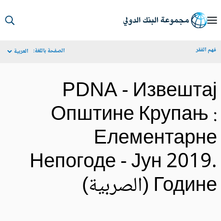
S
Ma
م الفقر
الصفحة باللغة:
العربية
Navigat
PDNA - Извешта
Општине Крупањ 
Елементарн
Непогоде - Јун 2019
Годи (الصربية)