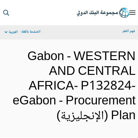
S
Ma
م الفقر
الصفحة باللغة:
العربية
Navigat
Gabon - WESTER
AND CENTRA
AFRICA- P132824
eGabon - Procuremen
Pl (الإنجليزية)