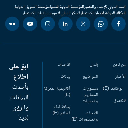
بنك الدولي للإنشاء والتعمير
المؤسسة الدولية للتنمية
مؤسسة التمويل الدولية
وكالة الدولية لضمان الاستثمار
المركز الدولي لتسوية منازعات الاستثمار
 نحن
بلدان
الأحداث
ابق على
اطلاع
أخبار
المواضيع
بيانات
بأحدث
وظائف (E)
منشورات
أكاديمية المعرفة
المشاريع
(E)
البيانات
اتصال
والعمليات
والرؤى
بطاقة أداء
الأبحاث
النتائج (E)
لدينا
والمنشورات (E)