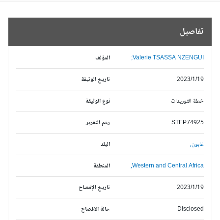
تفاصيل
Valerie TSASSA NZENGUI;
المؤلف
2023/1/19
تاريخ الوثيقة
خطة التوريدات
نوع الوثيقة
STEP74925
رقم التقرير
غابون,
البلد
Western and Central Africa,
المنطقة
2023/1/19
تاريخ الإفصاح
Disclosed
حالة الافصاح