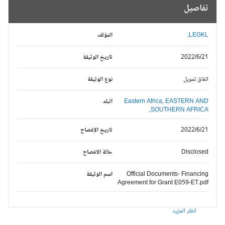
تفاصيل
LEGKL;
المؤلف
2022/6/21
تاريخ الوثيقة
اتفاق تمويل
نوع الوثيقة
EASTERN AND
Eastern Africa,
البلد
SOUTHERN AFRICA,
2022/6/21
تاريخ الإفصاح
Disclosed
حالة الافصاح
Official Documents- Financing
اسم الوثيقة
Agreement for Grant E059-ET.pdf
انظر المزيد