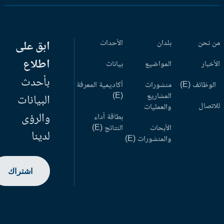
 نحن
بلدان
الأحداث
ابق على
اطلاع
أخبار
المواضيع
بيانات
بأحدث
وظائف (E)
منشورات
أكاديمية المعرفة
المشاريع
(E)
البيانات
اتصال
والعمليات
والرؤى
بطاقة أداء
الأبحاث
النتائج (E)
لدينا
والمنشورات (E)
اشتراك