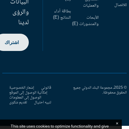
البيانات
اتصال
والعمليات
والرؤى
بطاقة أداء
الأبحاث
النتائج (E)
لدينا
والمنشورات (E)
اشتراك
© 2025، مجموعة البنك الدولي جميع
قانوني
إشعار الخصوصية
حقوق محفوظة.
إمكانية الوصول إلى الموقع
الوصول إلى المعلومات
تنبيه احتيال
تقديم شكوى
×
This site uses cookies to optimize functionality and give