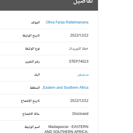
تفاصيل
Oliva Fanja Rafalimanana;
المؤلف
2022/12/22
تاريخ الوثيقة
خطة التوريدات
نوع الوثيقة
STEP74023
رقم التقرير
مدغشقر,
البلد
Eastern and Southern Africa,
المنطقة
2022/12/22
تاريخ الإفصاح
Disclosed
حالة الافصاح
Madagascar - EASTERN
اسم الوثيقة
AND SOUTHERN AFRICA-