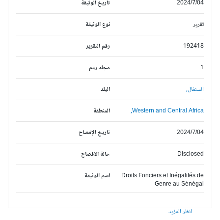
2024/7/04
تاريخ الوثيقة
تقرير
نوع الوثيقة
192418
رقم التقرير
1
مجلد رقم
السنغال,
البلد
Western and Central Africa,
المنطقة
2024/7/04
تاريخ الإفصاح
Disclosed
حالة الافصاح
Droits Fonciers et Inégalités de
اسم الوثيقة
Genre au Sénégal
انظر المزيد