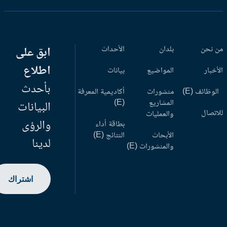
 نحن
بلدان
الأحداث
ابق على
اطلاع
أخبار
المواضيع
بيانات
بأحدث
وظائف (E)
منشورات
أكاديمية المعرفة
المشاريع
(E)
البيانات
اتصال
والعمليات
والرؤى
بطاقة أداء
الأبحاث
النتائج (E)
لدينا
والمنشورات (E)
اشتراك