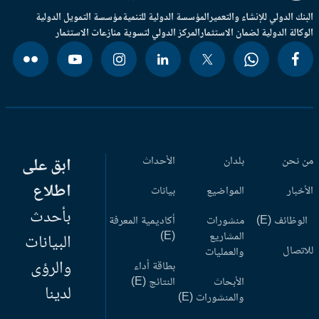
بنك الدولي للإنشاء والتعمير
المؤسسة الدولية للتنمية
مؤسسة التمويل الدولية
وكالة الدولية لضمان الاستثمار
المركز الدولي لتسوية منازعات الاستثمار
 نحن
بلدان
الأحداث
ابق على
اطلاع
أخبار
المواضيع
بيانات
بأحدث
وظائف (E)
منشورات
أكاديمية المعرفة
المشاريع
(E)
البيانات
اتصال
والعمليات
والرؤى
بطاقة أداء
الأبحاث
النتائج (E)
لدينا
والمنشورات (E)