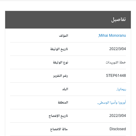
تفاصيل
Mihai Monoranu;
المؤلف
2022/3/04
تاريخ الوثيقة
خطة التوريدات
نوع الوثيقة
STEP61448
رقم التقرير
رومانيا,
البلد
أوروبا وآسيا الوسطى,
المنطقة
2022/3/04
تاريخ الإفصاح
Disclosed
حالة الافصاح