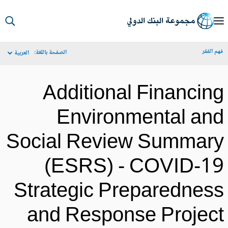
S
Ma
م الفقر
الصفحة باللغة:
العربية
Navigat
Additional Financin
Environmental an
Social Review Summar
(ESRS) - COVID-1
Strategic Preparednes
and Response Projec