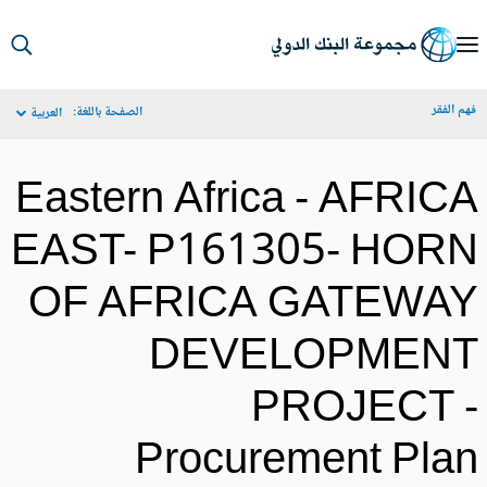
S
Ma
م الفقر
الصفحة باللغة:
العربية
Navigat
Eastern Africa - AFRIC
EAST- P161305- HOR
OF AFRICA GATEWA
DEVELOPMEN
PROJECT 
Procurement Pla