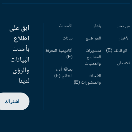
 نحن
بلدان
الأحداث
ابق على
اطلاع
أخبار
المواضيع
بيانات
بأحدث
وظائف (E)
منشورات
أكاديمية المعرفة
المشاريع
(E)
البيانات
اتصال
والعمليات
والرؤى
بطاقة أداء
الأبحاث
النتائج (E)
لدينا
والمنشورات (E)
اشتراك