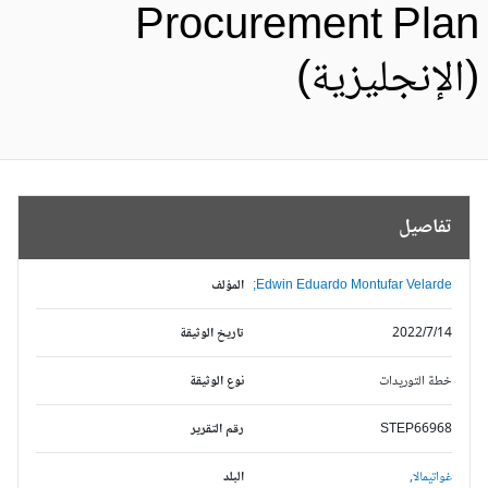
Procurement Pla
الإنجليزية)
تفاصيل
Edwin Eduardo Montufar Velarde;
المؤلف
2022/7/14
تاريخ الوثيقة
خطة التوريدات
نوع الوثيقة
STEP66968
رقم التقرير
غواتيمالا,
البلد