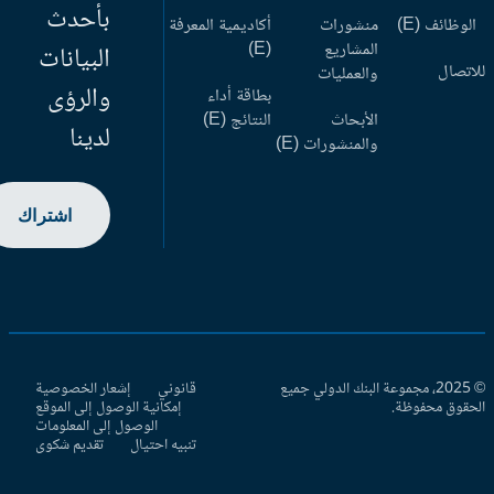
بأحدث
وظائف (E)
منشورات
أكاديمية المعرفة
المشاريع
(E)
البيانات
اتصال
والعمليات
والرؤى
بطاقة أداء
الأبحاث
النتائج (E)
لدينا
والمنشورات (E)
اشتراك
© 2025، مجموعة البنك الدولي جميع
قانوني
إشعار الخصوصية
حقوق محفوظة.
إمكانية الوصول إلى الموقع
الوصول إلى المعلومات
تنبيه احتيال
تقديم شكوى