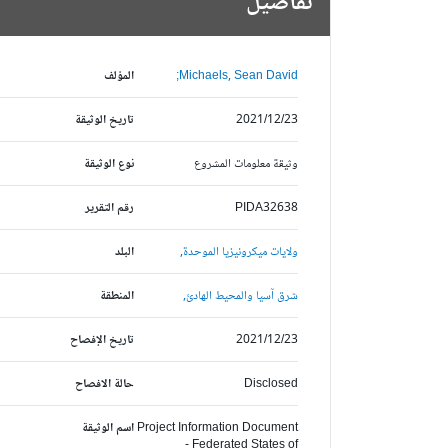
تفاصيل
Michaels, Sean David;
المؤلف
2021/12/23
تاريخ الوثيقة
وثيقة معلومات المشروع
نوع الوثيقة
PIDA32638
رقم التقرير
ولايات ميكرونيزيا الموحدة,
البلد
شرق آسيا والمحيط الهادئ,
المنطقة
2021/12/23
تاريخ الإفصاح
Disclosed
حالة الافصاح
Project Information Document
اسم الوثيقة
- Federated States of