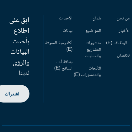
 نحن
بلدان
الأحداث
ابق على
اطلاع
أخبار
المواضيع
بيانات
بأحدث
وظائف (E)
منشورات
أكاديمية المعرفة
المشاريع
(E)
البيانات
اتصال
والعمليات
والرؤى
بطاقة أداء
الأبحاث
النتائج (E)
لدينا
والمنشورات (E)
اشتراك