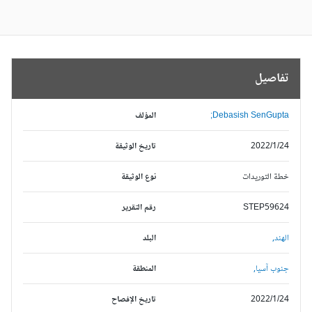
تفاصيل
Debasish SenGupta;
المؤلف
2022/1/24
تاريخ الوثيقة
خطة التوريدات
نوع الوثيقة
STEP59624
رقم التقرير
الهند,
البلد
جنوب آسيا,
المنطقة
2022/1/24
تاريخ الإفصاح