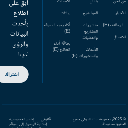
 نحن
بلدان
الأحداث
ابق على
اطلاع
أخبار
المواضيع
بيانات
بأحدث
وظائف (E)
منشورات
أكاديمية المعرفة
المشاريع
(E)
البيانات
اتصال
والعمليات
والرؤى
بطاقة أداء
الأبحاث
النتائج (E)
لدينا
والمنشورات (E)
اشتراك
© 2025، مجموعة البنك الدولي جميع
قانوني
إشعار الخصوصية
حقوق محفوظة.
إمكانية الوصول إلى الموقع