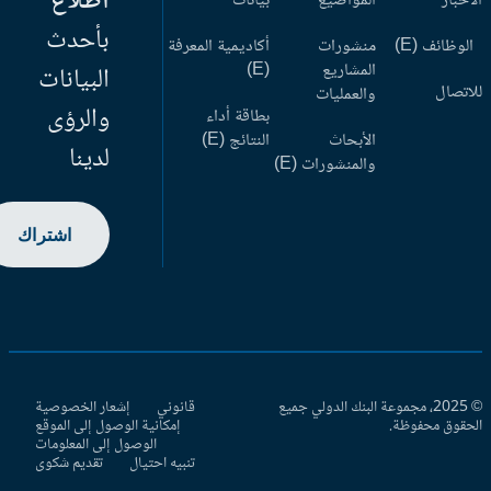
اطلاع
أخبار
المواضيع
بيانات
بأحدث
وظائف (E)
منشورات
أكاديمية المعرفة
المشاريع
(E)
البيانات
اتصال
والعمليات
والرؤى
بطاقة أداء
الأبحاث
النتائج (E)
لدينا
والمنشورات (E)
اشتراك
© 2025، مجموعة البنك الدولي جميع
قانوني
إشعار الخصوصية
حقوق محفوظة.
إمكانية الوصول إلى الموقع
الوصول إلى المعلومات
تنبيه احتيال
تقديم شكوى