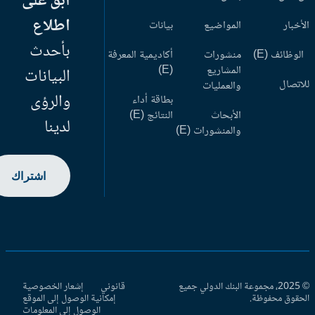
ابق على
اطلاع
أخبار
المواضيع
بيانات
بأحدث
وظائف (E)
منشورات
أكاديمية المعرفة
المشاريع
(E)
البيانات
اتصال
والعمليات
والرؤى
بطاقة أداء
الأبحاث
النتائج (E)
لدينا
والمنشورات (E)
اشتراك
© 2025، مجموعة البنك الدولي جميع
قانوني
إشعار الخصوصية
حقوق محفوظة.
إمكانية الوصول إلى الموقع
الوصول إلى المعلومات