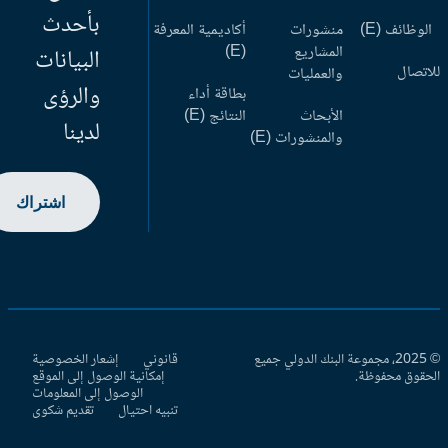
بأحدث
وظائف (E)
منشورات
أكاديمية المعرفة
المشاريع
(E)
البيانات
اتصال
والعمليات
والرؤى
بطاقة أداء
الأبحاث
النتائج (E)
لدينا
والمنشورات (E)
اشتراك
© 2025، مجموعة البنك الدولي جميع
قانوني
إشعار الخصوصية
حقوق محفوظة.
إمكانية الوصول إلى الموقع
الوصول إلى المعلومات
تنبيه احتيال
تقديم شكوى