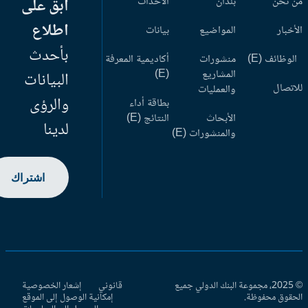
 نحن
بلدان
الأحداث
ابق على
اطلاع
أخبار
المواضيع
بيانات
بأحدث
وظائف (E)
منشورات
أكاديمية المعرفة
المشاريع
(E)
البيانات
اتصال
والعمليات
والرؤى
بطاقة أداء
الأبحاث
النتائج (E)
لدينا
والمنشورات (E)
اشتراك
© 2025، مجموعة البنك الدولي جميع
قانوني
إشعار الخصوصية
حقوق محفوظة.
إمكانية الوصول إلى الموقع