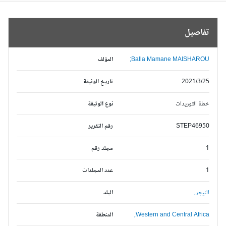
تفاصيل
Balla Mamane MAISHAROU;
المؤلف
2021/3/25
تاريخ الوثيقة
خطة التوريدات
نوع الوثيقة
STEP46950
رقم التقرير
1
مجلد رقم
1
عدد المجلدات
النيجر,
البلد
Western and Central Africa,
المنطقة