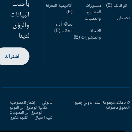
بأحدث
وظائف (E)
منشورات
أكاديمية المعرفة
المشاريع
(E)
البيانات
اتصال
والعمليات
والرؤى
بطاقة أداء
الأبحاث
النتائج (E)
لدينا
والمنشورات (E)
اشتراك
© 2025، مجموعة البنك الدولي جميع
قانوني
إشعار الخصوصية
حقوق محفوظة.
إمكانية الوصول إلى الموقع
الوصول إلى المعلومات
تنبيه احتيال
تقديم شكوى