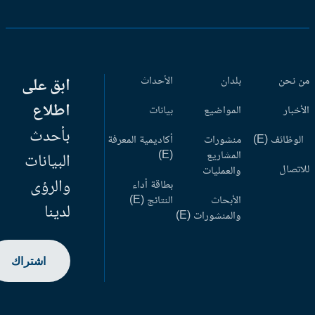
 نحن
بلدان
الأحداث
ابق على
اطلاع
أخبار
المواضيع
بيانات
بأحدث
وظائف (E)
منشورات
أكاديمية المعرفة
المشاريع
(E)
البيانات
اتصال
والعمليات
والرؤى
بطاقة أداء
الأبحاث
النتائج (E)
لدينا
والمنشورات (E)
اشتراك