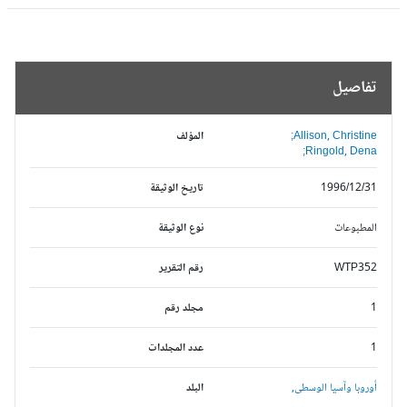
تفاصيل
Allison, Christine;
المؤلف
Ringold, Dena;
1996/12/31
تاريخ الوثيقة
المطبوعات
نوع الوثيقة
WTP352
رقم التقرير
1
مجلد رقم
1
عدد المجلدات
أوروبا وآسيا الوسطى,
البلد