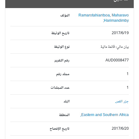
Ramarotahiantsoa, Maharavo
المؤلف
Harimandimby;
2017/6/19
تاريخ الوثيقة
بيان مالي؛ قائمة مالية
نوع الوثيقة
AUD0008477
رقم التقرير
1
مجلد رقم
1
عدد المجلدات
جزر القمر,
البلد
Eastern and Southern Africa,
المنطقة
2017/6/20
تاريخ الإفصاح