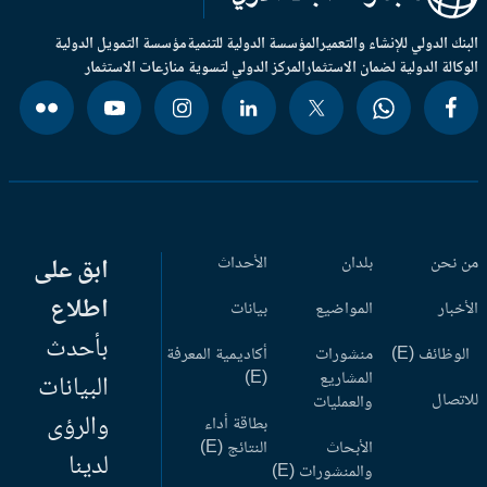
بنك الدولي للإنشاء والتعمير
المؤسسة الدولية للتنمية
مؤسسة التمويل الدولية
وكالة الدولية لضمان الاستثمار
المركز الدولي لتسوية منازعات الاستثمار
 نحن
بلدان
الأحداث
ابق على
اطلاع
أخبار
المواضيع
بيانات
بأحدث
وظائف (E)
منشورات
أكاديمية المعرفة
المشاريع
(E)
البيانات
اتصال
والعمليات
والرؤى
بطاقة أداء
الأبحاث
النتائج (E)
لدينا
والمنشورات (E)