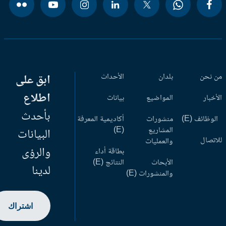
 نحن
بلدان
الأحداث
ابق على
اطلاع
أخبار
المواضيع
بيانات
بأحدث
وظائف (E)
منشورات
أكاديمية المعرفة
المشاريع
(E)
البيانات
اتصال
والعمليات
والرؤى
بطاقة أداء
الأبحاث
النتائج (E)
لدينا
والمنشورات (E)
اشتراك