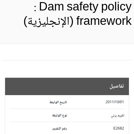
: Dam safety polic
framewo (الإنجليزية)
تفاصيل
2011/10/01
تاريخ الوثيقة
تقييم بيئي
نوع الوثيقة
E2682
رقم التقرير