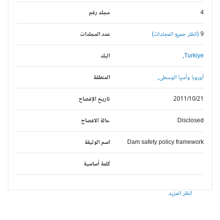
4
مجلد رقم
9
(انظر جميع المجلدات)
عدد المجلدات
Turkiye,
البلد
أوروبا وآسيا الوسطى,
المنطقة
2011/10/21
تاريخ الإفصاح
Disclosed
حالة الافصاح
Dam safety policy framework
اسم الوثيقة
كلمة أساسية
انظر المزيد