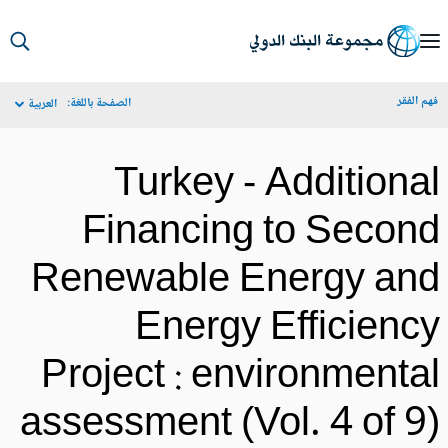
S
Ma
م الفقر
الصفحة باللغة:
العربية
Navigat
Turkey - Additiona
Financing to Secon
Renewable Energy an
Energy Efficienc
Project : environmenta
assessment (Vol. 4 of 9