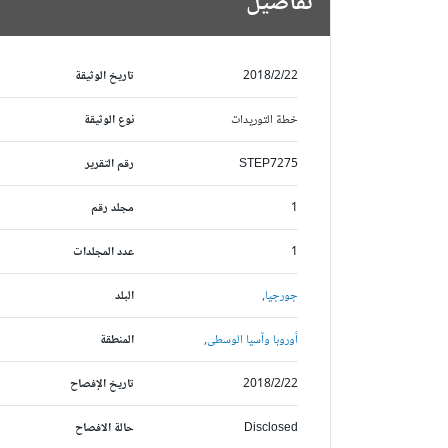
تفاصيل
2018/2/22
تاريخ الوثيقة
خطة التوريدات
نوع الوثيقة
STEP7275
رقم التقرير
1
مجلد رقم
1
عدد المجلدات
جورجيا,
البلد
أوروبا وآسيا الوسطى,
المنطقة
2018/2/22
تاريخ الإفصاح
Disclosed
حالة الافصاح