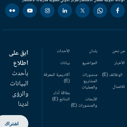
وكالة الدولية لضمان الاستثمار
المركز الدولي لتسوية منازعات الاستثمار
 نحن
بلدان
الأحداث
ابق على
اطلاع
أخبار
المواضيع
بيانات
بأحدث
وظائف (E)
منشورات
أكاديمية المعرفة
المشاريع
(E)
البيانات
اتصال
والعمليات
والرؤى
بطاقة أداء
الأبحاث
النتائج (E)
لدينا
والمنشورات (E)
اشتراك