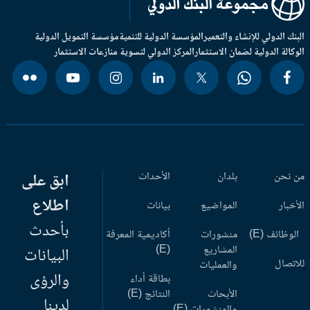
بنك الدولي للإنشاء والتعمير
المؤسسة الدولية للتنمية
مؤسسة التمويل الدولية
وكالة الدولية لضمان الاستثمار
المركز الدولي لتسوية منازعات الاستثمار
 نحن
بلدان
الأحداث
ابق على
اطلاع
أخبار
المواضيع
بيانات
بأحدث
وظائف (E)
منشورات
أكاديمية المعرفة
المشاريع
(E)
البيانات
اتصال
والعمليات
والرؤى
بطاقة أداء
الأبحاث
النتائج (E)
لدينا
والمنشورات (E)