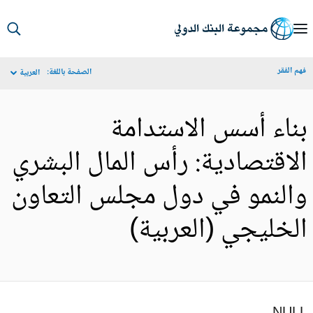
S
Ma
م الفقر
الصفحة باللغة:
العربية
Navigat
ناء أسس الاستدامة
لاقتصادية: رأس المال البشري
النمو في دول مجلس التعاون
لخليجي (العربية)