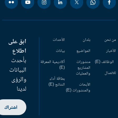
 نحن
بلدان
الأحداث
ابق على
اطلاع
أخبار
المواضيع
بيانات
بأحدث
وظائف (E)
منشورات
أكاديمية المعرفة
المشاريع
(E)
البيانات
اتصال
والعمليات
والرؤى
بطاقة أداء
الأبحاث
النتائج (E)
لدينا
والمنشورات (E)
اشتراك