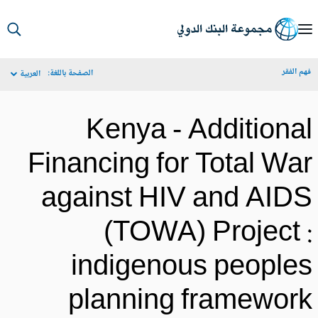
S
Ma
م الفقر
الصفحة باللغة:
العربية
Navigat
Kenya - Additiona
Financing for Total Wa
against HIV and AID
(TOWA) Project 
indigenous people
planning framewor